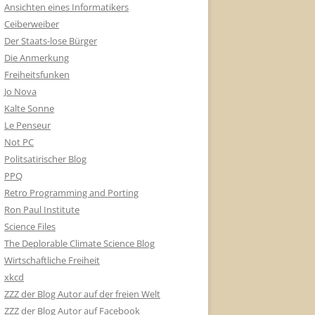
Ansichten eines Informatikers
Ceiberweiber
Der Staats-lose Bürger
Die Anmerkung
Freiheitsfunken
Jo Nova
Kalte Sonne
Le Penseur
Not PC
Politsatirischer Blog
PPQ
Retro Programming and Porting
Ron Paul Institute
Science Files
The Deplorable Climate Science Blog
Wirtschaftliche Freiheit
xkcd
ZZZ der Blog Autor auf der freien Welt
ZZZ der Blog Autor auf Facebook