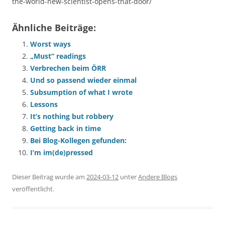
the-world-new-scientist-opens-that-door/
Ähnliche Beiträge:
Worst ways
„Must“ readings
Verbrechen beim ÖRR
Und so passend wieder einmal
Subsumption of what I wrote
Lessons
It’s nothing but robbery
Getting back in time
Bei Blog-Kollegen gefunden:
I’m im(de)pressed
Dieser Beitrag wurde am
2024-03-12
unter
Andere Blogs
veröffentlicht.