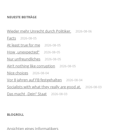
nach:
NEUESTE BEITRÄGE
Wieder mehr Unrecht durch Politiker.
2026-08-06
Facts
2026-08-05
At least true for me
2026-08-05
How „unexpected“
2026-08-05
Nur unfreundliches
2026-08-05
Ain’t nothing like corruption
2026-08-05
Nice choices
2026-08-04
Vor 8 jahren auf FB festgehalten
2026-08-04
Socialists with what they really are good at.
2026-08-03
Das macht „Dein“ Staat
2026-08-03
BLOGROLL
Ansichten eines Informatikers