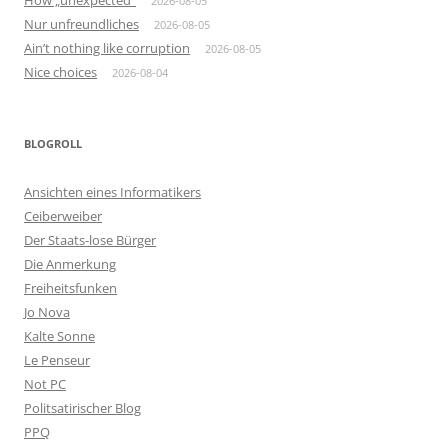
How „unexpected“
2026-08-05
Nur unfreundliches
2026-08-05
Ain’t nothing like corruption
2026-08-05
Nice choices
2026-08-04
BLOGROLL
Ansichten eines Informatikers
Ceiberweiber
Der Staats-lose Bürger
Die Anmerkung
Freiheitsfunken
Jo Nova
Kalte Sonne
Le Penseur
Not PC
Politsatirischer Blog
PPQ