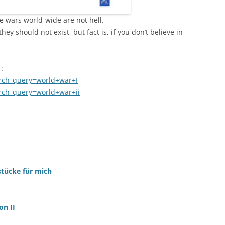
he wars world-wide are not hell.
hey should not exist, but fact is, if you don’t believe in
:
arch_query=world+war+I
rch_query=world+war+ii
stücke für mich
on II