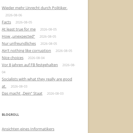
Wieder mehr Unrecht durch Politiker.
2026-08-06
Facts
2026-08-05
At least true for me
2026-08-05
How „unexpected“
2026-08-05
Nur unfreundliches
2026-08-05
Ain’t nothing like corruption
2026-08-05
Nice choices
2026-08-04
Vor 8 jahren auf FB festgehalten
2026-08-
04
Socialists with what they really are good
at.
2026-08-03
Das macht „Dein“ Staat
2026-08-03
BLOGROLL
Ansichten eines Informatikers