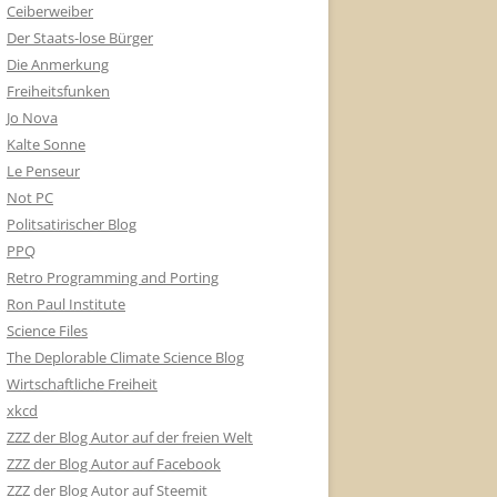
Ceiberweiber
Der Staats-lose Bürger
Die Anmerkung
Freiheitsfunken
Jo Nova
Kalte Sonne
Le Penseur
Not PC
Politsatirischer Blog
PPQ
Retro Programming and Porting
Ron Paul Institute
Science Files
The Deplorable Climate Science Blog
Wirtschaftliche Freiheit
xkcd
ZZZ der Blog Autor auf der freien Welt
ZZZ der Blog Autor auf Facebook
ZZZ der Blog Autor auf Steemit