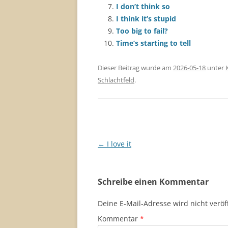
I don’t think so
I think it’s stupid
Too big to fail?
Time’s starting to tell
Dieser Beitrag wurde am
2026-05-18
unter
Schlachtfeld
.
Beitragsnavigation
←
I love it
Schreibe einen Kommentar
Deine E-Mail-Adresse wird nicht veröff
Kommentar
*