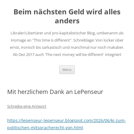
Zum
Inhalt
Beim nächsten Geld wird alles
springen
anders
Libraler/Libertärer und pro-kapitalistischer Blog, umbenannt als
Homage an "This time is different". Schreiblage: Von locker über
ernst, ironisch bis sarkastisch und manchmal nur noch makaber.
Ab Dez 2017 auch 'The next money will be different' integriert
Menü
Mit herzlichem Dank an LePenseur
Schreibe eine Antwort
https://lepenseur-lepenseur.blogspot.com/2026/06/ki-zum-
politischen-mitspracherecht-von.html