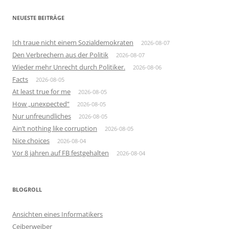
NEUESTE BEITRÄGE
Ich traue nicht einem Sozialdemokraten
2026-08-07
Den Verbrechern aus der Politik
2026-08-07
Wieder mehr Unrecht durch Politiker.
2026-08-06
Facts
2026-08-05
At least true for me
2026-08-05
How „unexpected“
2026-08-05
Nur unfreundliches
2026-08-05
Ain’t nothing like corruption
2026-08-05
Nice choices
2026-08-04
Vor 8 jahren auf FB festgehalten
2026-08-04
BLOGROLL
Ansichten eines Informatikers
Ceiberweiber