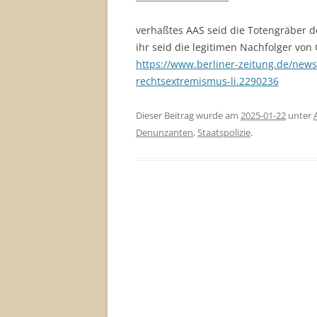
verhaßtes AAS seid die Totengräber d
ihr seid die legitimen Nachfolger von 
https://www.berliner-zeitung.de/new
rechtsextremismus-li.2290236
Dieser Beitrag wurde am
2025-01-22
unter
Denunzanten
,
Staatspolizie
.