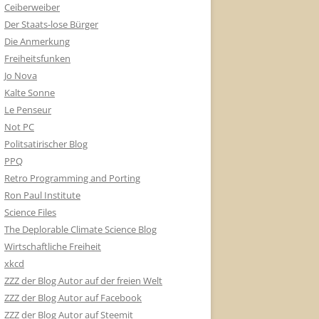
Ceiberweiber
Der Staats-lose Bürger
Die Anmerkung
Freiheitsfunken
Jo Nova
Kalte Sonne
Le Penseur
Not PC
Politsatirischer Blog
PPQ
Retro Programming and Porting
Ron Paul Institute
Science Files
The Deplorable Climate Science Blog
Wirtschaftliche Freiheit
xkcd
ZZZ der Blog Autor auf der freien Welt
ZZZ der Blog Autor auf Facebook
ZZZ der Blog Autor auf Steemit