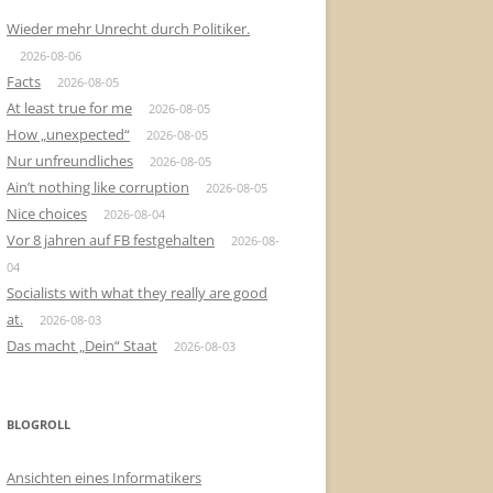
Wieder mehr Unrecht durch Politiker.
2026-08-06
Facts
2026-08-05
At least true for me
2026-08-05
How „unexpected“
2026-08-05
Nur unfreundliches
2026-08-05
Ain’t nothing like corruption
2026-08-05
Nice choices
2026-08-04
Vor 8 jahren auf FB festgehalten
2026-08-
04
Socialists with what they really are good
at.
2026-08-03
Das macht „Dein“ Staat
2026-08-03
BLOGROLL
Ansichten eines Informatikers