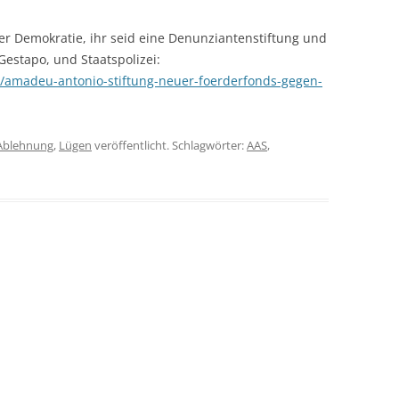
er Demokratie, ihr seid eine Denunziantenstiftung und
Gestapo, und Staatspolizei:
s/amadeu-antonio-stiftung-neuer-foerderfonds-gegen-
Ablehnung
,
Lügen
veröffentlicht. Schlagwörter:
AAS
,