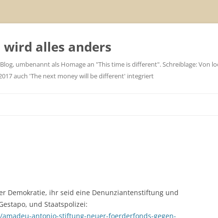
wird alles anders
 Blog, umbenannt als Homage an "This time is different". Schreiblage: Von loc
7 auch 'The next money will be different' integriert
er Demokratie, ihr seid eine Denunziantenstiftung und
Gestapo, und Staatspolizei:
s/amadeu-antonio-stiftung-neuer-foerderfonds-gegen-