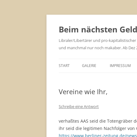
Zum
Inhalt
springen
Beim nächsten Geld 
Libraler/Libertärer und pro-kapitalistischer
und manchmal nur noch makaber. Ab Dez 201
START
GALERIE
IMPRESSUM
Vereine wie Ihr,
Schreibe eine Antwort
verhaßtes AAS seid die Totengräber d
ihr seid die legitimen Nachfolger von 
https://www.berliner-zeitung.de/new