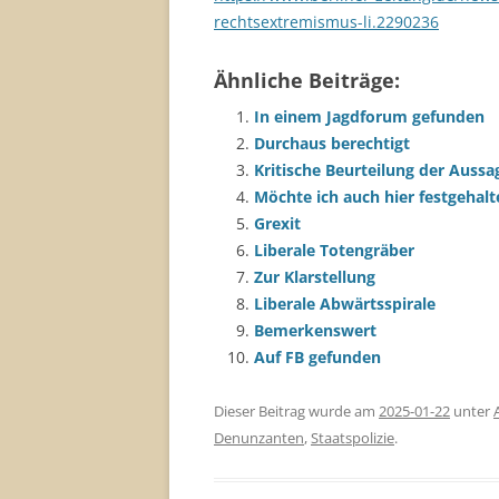
rechtsextremismus-li.2290236
Ähnliche Beiträge:
In einem Jagdforum gefunden
Durchaus berechtigt
Kritische Beurteilung der Aussa
Möchte ich auch hier festgehal
Grexit
Liberale Totengräber
Zur Klarstellung
Liberale Abwärtsspirale
Bemerkenswert
Auf FB gefunden
Dieser Beitrag wurde am
2025-01-22
unter
Denunzanten
,
Staatspolizie
.