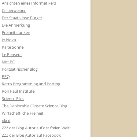
Ansichten eines Informatikers
Ceiberweiber
Der Staats-lose Bürger
Die Anmerkung
Freiheitsfunken
Jo Nova
Kalte Sonne
Le Penseur
Not PC
Politsatirischer Blog
PPQ
Retro Programming and Porting
Ron Paul Institute
Science Files
The Deplorable Climate Science Blog
Wirtschaftliche Freiheit
xkcd
ZZZ der Blog Autor auf der freien Welt
ZZZ der Blog Autor auf Facebook