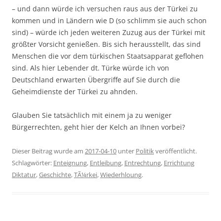
– und dann würde ich versuchen raus aus der Türkei zu
kommen und in Ländern wie D (so schlimm sie auch schon
sind) – würde ich jeden weiteren Zuzug aus der Türkei mit
größter Vorsicht genießen. Bis sich herausstellt, das sind
Menschen die vor dem türkischen Staatsapparat geflohen
sind. Als hier Lebender dt. Türke würde ich von
Deutschland erwarten Übergriffe auf Sie durch die
Geheimdienste der Türkei zu ahnden.
Glauben Sie tatsächlich mit einem ja zu weniger
Bürgerrechten, geht hier der Kelch an Ihnen vorbei?
Dieser Beitrag wurde am
2017-04-10
unter
Politik
veröffentlicht.
Schlagwörter:
Enteignung
,
Entleibung
,
Entrechtung
,
Errichtung
Diktatur
,
Geschichte
,
TÃ¼rkei
,
Wiederhloung
.