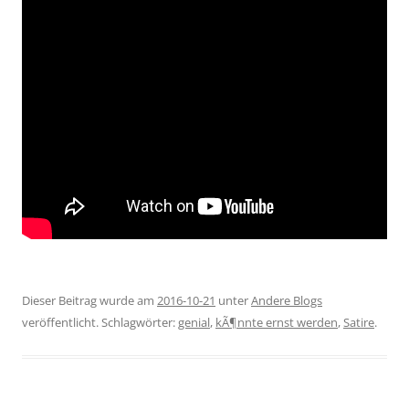
Dieser Beitrag wurde am
2016-10-21
unter
Andere Blogs
veröffentlicht. Schlagwörter:
genial
,
kÃ¶nnte ernst werden
,
Satire
.