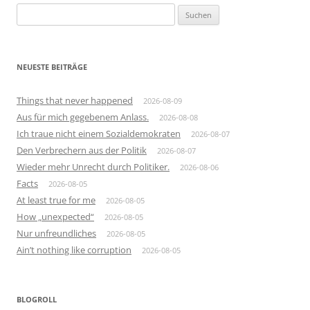
Suchen
nach:
NEUESTE BEITRÄGE
Things that never happened
2026-08-09
Aus für mich gegebenem Anlass.
2026-08-08
Ich traue nicht einem Sozialdemokraten
2026-08-07
Den Verbrechern aus der Politik
2026-08-07
Wieder mehr Unrecht durch Politiker.
2026-08-06
Facts
2026-08-05
At least true for me
2026-08-05
How „unexpected“
2026-08-05
Nur unfreundliches
2026-08-05
Ain’t nothing like corruption
2026-08-05
BLOGROLL