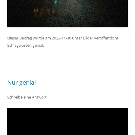
Dieser Beitrag wurde am
2022-11-30
unter
Bilder
veröffentlicht.
Schlagwörter:
genial
.
Nur genial
Schreibe eine Antwort