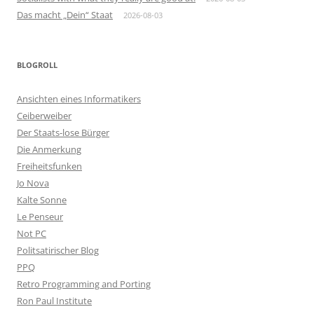
Das macht „Dein“ Staat
2026-08-03
BLOGROLL
Ansichten eines Informatikers
Ceiberweiber
Der Staats-lose Bürger
Die Anmerkung
Freiheitsfunken
Jo Nova
Kalte Sonne
Le Penseur
Not PC
Politsatirischer Blog
PPQ
Retro Programming and Porting
Ron Paul Institute