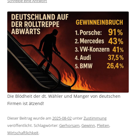
Schreibe eine Antwort
Die Blödheit der dt. Wähler und Manger von deutschen
Firmen ist ätzend!
Dieser Beitrag wurde am
2025-08-02
unter
Zustimmung
veröffentlicht. Schlagwörter:
Gerhorsam
,
Gewinn
,
Pleiten
,
Wirtschaftlichkeit
.