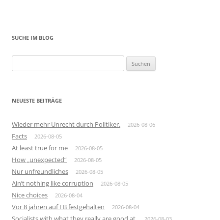
SUCHE IM BLOG
Suchen
nach:
NEUESTE BEITRÄGE
Wieder mehr Unrecht durch Politiker.
2026-08-06
Facts
2026-08-05
At least true for me
2026-08-05
How „unexpected“
2026-08-05
Nur unfreundliches
2026-08-05
Ain’t nothing like corruption
2026-08-05
Nice choices
2026-08-04
Vor 8 jahren auf FB festgehalten
2026-08-04
Socialists with what they really are good at.
2026-08-03