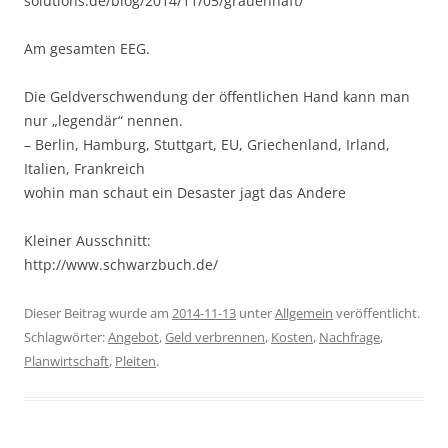
solutions.de/blog/2014/11/05/grauenhaft/
Am gesamten EEG.
Die Geldverschwendung der öffentlichen Hand kann man
nur „legendär“ nennen.
– Berlin, Hamburg, Stuttgart, EU, Griechenland, Irland,
Italien, Frankreich
wohin man schaut ein Desaster jagt das Andere
Kleiner Ausschnitt:
http://www.schwarzbuch.de/
Dieser Beitrag wurde am
2014-11-13
unter
Allgemein
veröffentlicht.
Schlagwörter:
Angebot
,
Geld verbrennen
,
Kosten
,
Nachfrage
,
Planwirtschaft
,
Pleiten
.