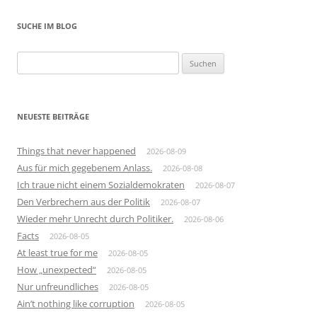
SUCHE IM BLOG
Suchen
nach:
NEUESTE BEITRÄGE
Things that never happened
2026-08-09
Aus für mich gegebenem Anlass.
2026-08-08
Ich traue nicht einem Sozialdemokraten
2026-08-07
Den Verbrechern aus der Politik
2026-08-07
Wieder mehr Unrecht durch Politiker.
2026-08-06
Facts
2026-08-05
At least true for me
2026-08-05
How „unexpected“
2026-08-05
Nur unfreundliches
2026-08-05
Ain’t nothing like corruption
2026-08-05