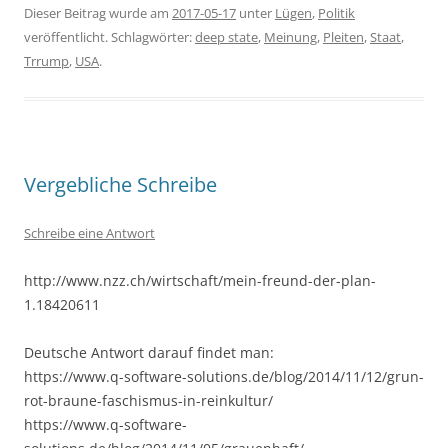
Dieser Beitrag wurde am
2017-05-17
unter
Lügen
,
Politik
veröffentlicht. Schlagwörter:
deep state
,
Meinung
,
Pleiten
,
Staat
,
Trrump
,
USA
.
Vergebliche Schreibe
Schreibe eine Antwort
http://www.nzz.ch/wirtschaft/mein-freund-der-plan-
1.18420611
Deutsche Antwort darauf findet man:
https://www.q-software-solutions.de/blog/2014/11/12/grun-
rot-braune-faschismus-in-reinkultur/
https://www.q-software-