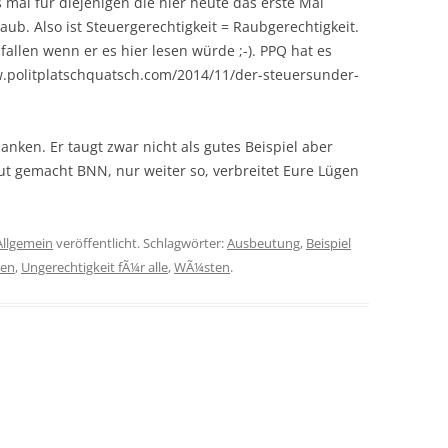
s mal für diejenigen die hier heute das erste Mal
ub. Also ist Steuergerechtigkeit = Raubgerechtigkeit.
fallen wenn er es hier lesen würde ;-). PPQ hat es
w.politplatschquatsch.com/2014/11/der-steuersunder-
anken. Er taugt zwar nicht als gutes Beispiel aber
ut gemacht BNN, nur weiter so, verbreitet Eure Lügen
Allgemein
veröffentlicht. Schlagwörter:
Ausbeutung
,
Beispiel
en
,
Ungerechtigkeit fÃ¼r alle
,
WÃ¼sten
.