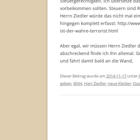
Steuergerechtigkeit. Ich übersetze da
vorbeikommen sollten. Steuern sind Ra
Herrn Ziedler würde das nicht mal ein
hingegen komplett erfasst: http://ww
ist-der-wahre-terrorist.html
Aber egal, wir müssen Herrn Ziedler d
abschreckend finde ich Ihn allemal. G
und fahrt damit bald an die Wand,
Dieser Beitrag wurde am
2014-11-17
unter
geben
,
BNN
,
Herr Ziedler
,
neue Kleider
,
Oas