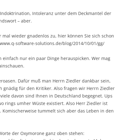
 Indoktrination, Intoleranz unter dem Deckmantel der
dswort – aber.
r mal wieder gnadenlos zu, hier können Sie sich schon
www.q-software-solutions.de/blog/2014/10/01/gg/
rn einfach nur ein paar Dinge herauspicken. Wer mag
rainschauen.
roasen. Dafür muß man Herrn Ziedler dankbar sein,
 gnädig für den Kritiker. Also fragen wir Herrn Ziedler
eviele davon sind Ihnen in Deutschland begegnet. Ups
o rings umher Wüste existiert. Also Herr Ziedler ist
en. Komischerweise tummelt sich aber das Leben in den
 Worte der Oxymorone ganz oben stehen: