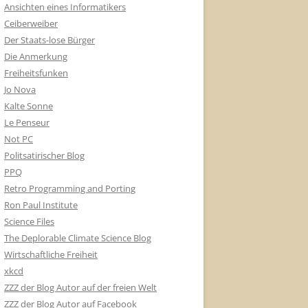
Ansichten eines Informatikers
Ceiberweiber
Der Staats-lose Bürger
Die Anmerkung
Freiheitsfunken
Jo Nova
Kalte Sonne
Le Penseur
Not PC
Politsatirischer Blog
PPQ
Retro Programming and Porting
Ron Paul Institute
Science Files
The Deplorable Climate Science Blog
Wirtschaftliche Freiheit
xkcd
ZZZ der Blog Autor auf der freien Welt
ZZZ der Blog Autor auf Facebook