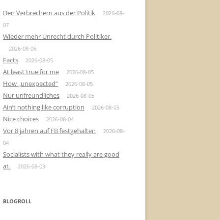
Den Verbrechern aus der Politik
2026-08-
07
Wieder mehr Unrecht durch Politiker.
2026-08-06
Facts
2026-08-05
At least true for me
2026-08-05
How „unexpected“
2026-08-05
Nur unfreundliches
2026-08-05
Ain’t nothing like corruption
2026-08-05
Nice choices
2026-08-04
Vor 8 jahren auf FB festgehalten
2026-08-
04
Socialists with what they really are good
at.
2026-08-03
BLOGROLL