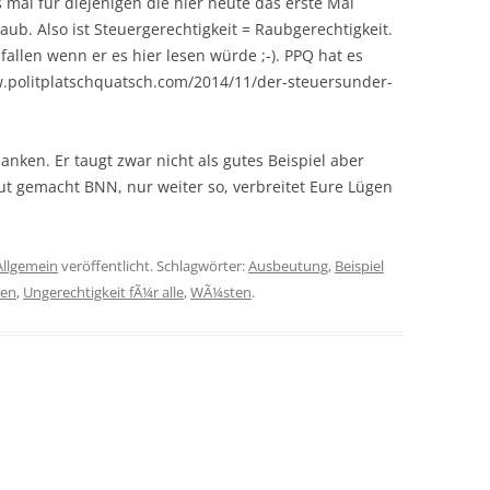
s mal für diejenigen die hier heute das erste Mal
ub. Also ist Steuergerechtigkeit = Raubgerechtigkeit.
fallen wenn er es hier lesen würde ;-). PPQ hat es
w.politplatschquatsch.com/2014/11/der-steuersunder-
anken. Er taugt zwar nicht als gutes Beispiel aber
ut gemacht BNN, nur weiter so, verbreitet Eure Lügen
Allgemein
veröffentlicht. Schlagwörter:
Ausbeutung
,
Beispiel
en
,
Ungerechtigkeit fÃ¼r alle
,
WÃ¼sten
.