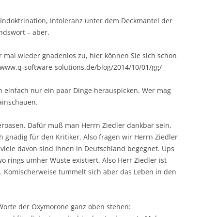
 Indoktrination, Intoleranz unter dem Deckmantel der
dswort – aber.
r mal wieder gnadenlos zu, hier können Sie sich schon
www.q-software-solutions.de/blog/2014/10/01/gg/
rn einfach nur ein paar Dinge herauspicken. Wer mag
rainschauen.
roasen. Dafür muß man Herrn Ziedler dankbar sein,
 gnädig für den Kritiker. Also fragen wir Herrn Ziedler
eviele davon sind Ihnen in Deutschland begegnet. Ups
o rings umher Wüste existiert. Also Herr Ziedler ist
en. Komischerweise tummelt sich aber das Leben in den
 Worte der Oxymorone ganz oben stehen: