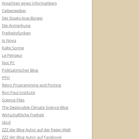
Ansichten eines Informatikers
Ceiberweiber
Der Staats-lose Bürger
Die Anmerkung
Freiheitsfunken
Jo Nova
Kalte Sonne
Le Penseur
Not PC
Politsatirischer Blog
PPQ
Retro Programming and Porting
Ron Paul Institute
Science Files
The Deplorable Climate Science Blog
Wirtschaftliche Freiheit
xkcd
ZZZ der Blog Autor auf der freien Welt
ZZZ der Blog Autor auf Facebook