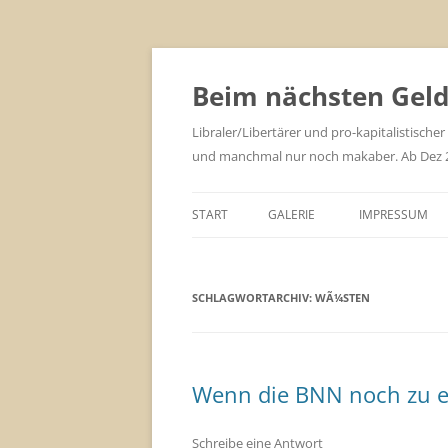
Zum
Inhalt
springen
Beim nächsten Geld 
Libraler/Libertärer und pro-kapitalistischer
und manchmal nur noch makaber. Ab Dez 201
START
GALERIE
IMPRESSUM
SCHLAGWORTARCHIV:
WÃ¼STEN
Wenn die BNN noch zu e
Schreibe eine Antwort