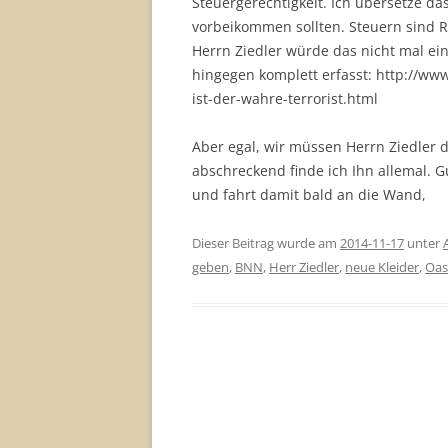
Steuergerechtigkeit. Ich übersetze da
vorbeikommen sollten. Steuern sind Ra
Herrn Ziedler würde das nicht mal ein
hingegen komplett erfasst: http://ww
ist-der-wahre-terrorist.html
Aber egal, wir müssen Herrn Ziedler d
abschreckend finde ich Ihn allemal. G
und fahrt damit bald an die Wand,
Dieser Beitrag wurde am
2014-11-17
unter
geben
,
BNN
,
Herr Ziedler
,
neue Kleider
,
Oas