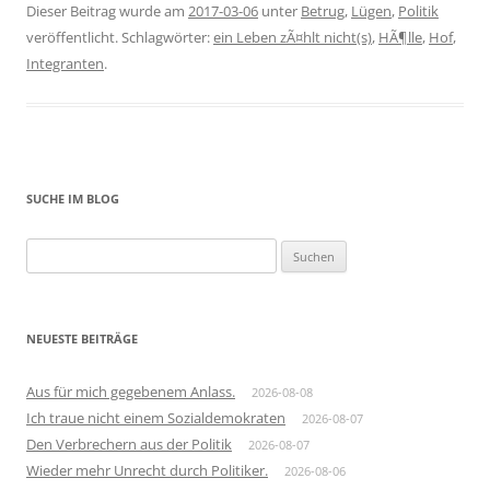
Dieser Beitrag wurde am
2017-03-06
unter
Betrug
,
Lügen
,
Politik
veröffentlicht. Schlagwörter:
ein Leben zÃ¤hlt nicht(s)
,
HÃ¶lle
,
Hof
,
Integranten
.
SUCHE IM BLOG
Suchen
nach:
NEUESTE BEITRÄGE
Aus für mich gegebenem Anlass.
2026-08-08
Ich traue nicht einem Sozialdemokraten
2026-08-07
Den Verbrechern aus der Politik
2026-08-07
Wieder mehr Unrecht durch Politiker.
2026-08-06