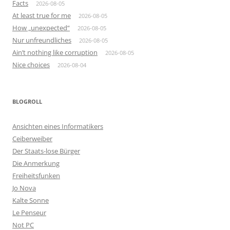
Facts
2026-08-05
At least true for me
2026-08-05
How „unexpected“
2026-08-05
Nur unfreundliches
2026-08-05
Ain’t nothing like corruption
2026-08-05
Nice choices
2026-08-04
BLOGROLL
Ansichten eines Informatikers
Ceiberweiber
Der Staats-lose Bürger
Die Anmerkung
Freiheitsfunken
Jo Nova
Kalte Sonne
Le Penseur
Not PC