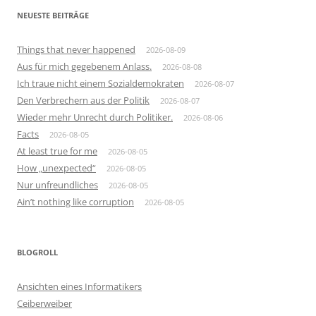
NEUESTE BEITRÄGE
Things that never happened
2026-08-09
Aus für mich gegebenem Anlass.
2026-08-08
Ich traue nicht einem Sozialdemokraten
2026-08-07
Den Verbrechern aus der Politik
2026-08-07
Wieder mehr Unrecht durch Politiker.
2026-08-06
Facts
2026-08-05
At least true for me
2026-08-05
How „unexpected“
2026-08-05
Nur unfreundliches
2026-08-05
Ain’t nothing like corruption
2026-08-05
BLOGROLL
Ansichten eines Informatikers
Ceiberweiber