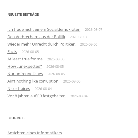
NEUESTE BEITRÄGE
Ich traue nicht einem Sozialdemokraten
2026-08-07
Den Verbrechern aus der Politik
2026-08-07
Wieder mehr Unrecht durch Politiker.
2026-08-06
Facts
2026-08-05
At least true for me
2026-08-05
How „unexpected“
2026-08-05
Nur unfreundliches
2026-08-05
Ain’t nothing like corruption
2026-08-05
Nice choices
2026-08-04
Vor 8 jahren auf FB festgehalten
2026-08-04
BLOGROLL
Ansichten eines Informatikers