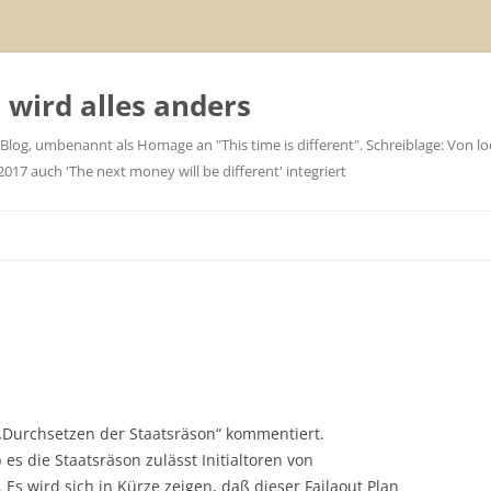
wird alles anders
 Blog, umbenannt als Homage an "This time is different". Schreiblage: Von loc
7 auch 'The next money will be different' integriert
„Durchsetzen der Staatsräson“ kommentiert.
s die Staatsräson zulässt Initialtoren von
Es wird sich in Kürze zeigen, daß dieser Failaout Plan