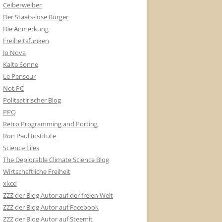
Ceiberweiber
Der Staats-lose Bürger
Die Anmerkung
Freiheitsfunken
Jo Nova
Kalte Sonne
Le Penseur
Not PC
Politsatirischer Blog
PPQ
Retro Programming and Porting
Ron Paul Institute
Science Files
The Deplorable Climate Science Blog
Wirtschaftliche Freiheit
xkcd
ZZZ der Blog Autor auf der freien Welt
ZZZ der Blog Autor auf Facebook
ZZZ der Blog Autor auf Steemit