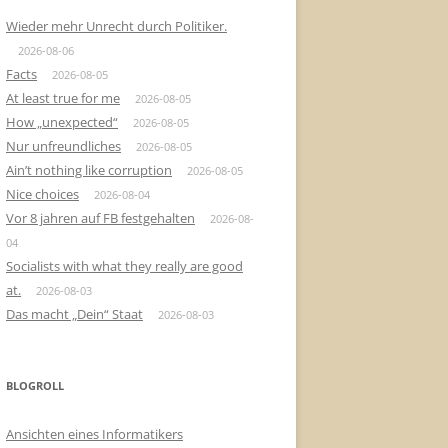
Wieder mehr Unrecht durch Politiker.
2026-08-06
Facts
2026-08-05
At least true for me
2026-08-05
How „unexpected“
2026-08-05
Nur unfreundliches
2026-08-05
Ain’t nothing like corruption
2026-08-05
Nice choices
2026-08-04
Vor 8 jahren auf FB festgehalten
2026-08-
04
Socialists with what they really are good
at.
2026-08-03
Das macht „Dein“ Staat
2026-08-03
BLOGROLL
Ansichten eines Informatikers