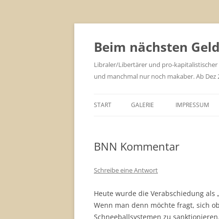
Zum
Inhalt
springen
Beim nächsten Geld 
Libraler/Libertärer und pro-kapitalistischer
und manchmal nur noch makaber. Ab Dez 201
START
GALERIE
IMPRESSUM
BNN Kommentar
Schreibe eine Antwort
Heute wurde die Verabschiedung als 
Wenn man denn möchte fragt, sich ob e
Schneeballsystemen zu sanktionieren. 