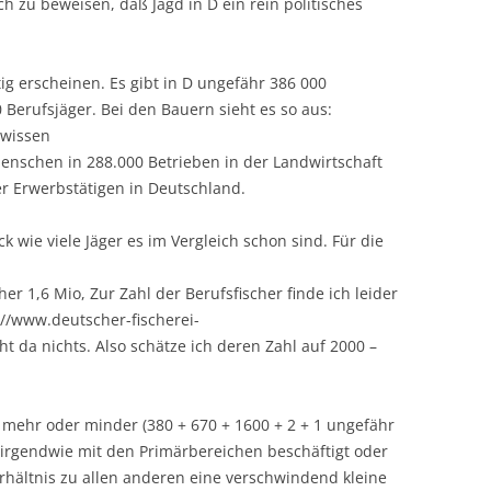
 zu beweisen, daß Jagd in D ein rein politisches
tig erscheinen. Es gibt in D ungefähr 386 000
Berufsjäger. Bei den Bauern sieht es so aus:
/wissen
enschen in 288.000 Betrieben in der Landwirtschaft
ler Erwerbstätigen in Deutschland.
ck wie viele Jäger es im Vergleich schon sind. Für die
her 1,6 Mio, Zur Zahl der Berufsfischer finde ich leider
://www.deutscher-fischerei-
t da nichts. Also schätze ich deren Zahl auf 2000 –
ehr oder minder (380 + 670 + 1600 + 2 + 1 ungefähr
 irgendwie mit den Primärbereichen beschäftigt oder
Verhältnis zu allen anderen eine verschwindend kleine