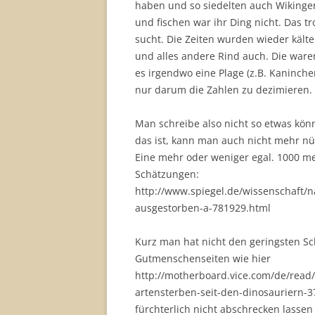
haben und so siedelten auch Wikinger
und fischen war ihr Ding nicht. Das t
sucht. Die Zeiten wurden wieder kält
und alles andere Rind auch. Die war
es irgendwo eine Plage (z.B. Kaninchen
nur darum die Zahlen zu dezimieren. A
Man schreibe also nicht so etwas kön
das ist, kann man auch nicht mehr nütz
Eine mehr oder weniger egal. 1000 me
Schätzungen:
http://www.spiegel.de/wissenschaft/
ausgestorben-a-781929.html
Kurz man hat nicht den geringsten S
Gutmenschenseiten wie hier
http://motherboard.vice.com/de/read
artensterben-seit-den-dinosauriern-375
fürchterlich nicht abschrecken lassen