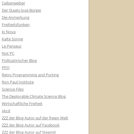
Ceiberweiber
Der Staats-lose Bürger
Die Anmerkung
Freiheitsfunken
Jo Nova
Kalte Sonne
Le Penseur
Not PC
Politsatirischer Blog
PPQ
Retro Programming and Porting
Ron Paul Institute
Science Files
The Deplorable Climate Science Blog
Wirtschaftliche Freiheit
xkcd
ZZZ der Blog Autor auf der freien Welt
ZZZ der Blog Autor auf Facebook
ZZZ der Blog Autor auf Steemit