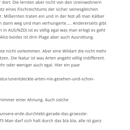
 dort. Die lernten aber nicht von den Ureinwohnern
rotz eines Fischreichtums der sicher seinesgleichen
er, Mißernten traten ein und in der Not aß man Kälber
en dann weg und man verhungerte….. Andererseits gibt
 in AUS/NZD) ist es völlig egal was man erlegt es geht
lso beides ist drin Plage aber auch Ausrottung.
nte nicht vorkommen. Aber eine Wildart die nicht mehr
en. Die Natur ist was Arten angeht völlig indifferent.
hr oder weniger auch egal. Hier ein paar
natur/unentdeckte-arten-nie-gesehen-und-schon-
chimmer einer Ahnung. Auch solche
/unsere-erde-durchlebt-gerade-das-groesste-
 Man darf sich halt durch das bla bla, alle ist ganz