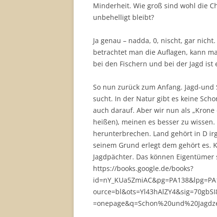
Minderheit. Wie groß sind wohl die C
unbehelligt bleibt?
Ja genau – nadda, 0, nischt, gar nich
betrachtet man die Auflagen, kann m
bei den Fischern und bei der Jagd ist
So nun zurück zum Anfang. Jagd-und S
sucht. In der Natur gibt es keine Scho
auch darauf. Aber wir nun als „Krone
heißen), meinen es besser zu wissen.
herunterbrechen. Land gehört in D ir
seinem Grund erlegt dem gehört es. 
Jagdpächter. Das können Eigentümer se
https://books.google.de/books?
id=nY_KUa5ZmiAC&pg=PA138&lpg=PA1
ource=bl&ots=Yl43hAlZY4&sig=70gb
=onepage&q=Schon%20und%20Jagdze