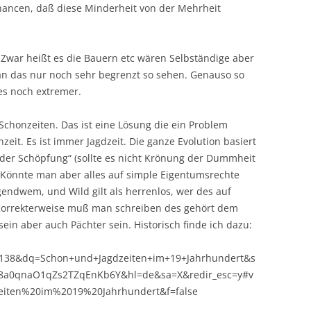
hancen, daß diese Minderheit von der Mehrheit
t. Zwar heißt es die Bauern etc wären Selbständige aber
an das nur noch sehr begrenzt so sehen. Genauso so
 es noch extremer.
chonzeiten. Das ist eine Lösung die ein Problem
nzeit. Es ist immer Jagdzeit. Die ganze Evolution basiert
 der Schöpfung“ (sollte es nicht Krönung der Dummheit
 Könnte man aber alles auf simple Eigentumsrechte
gendwem, und Wild gilt als herrenlos, wer des auf
Korrekterweise muß man schreiben des gehört dem
in aber auch Pächter sein. Historisch finde ich dazu:
38&dq=Schon+und+Jagdzeiten+im+19+Jahrhundert&s
SI8a0qnaO1qZs2TZqEnKb6Y&hl=de&sa=X&redir_esc=y#v
iten%20im%2019%20Jahrhundert&f=false