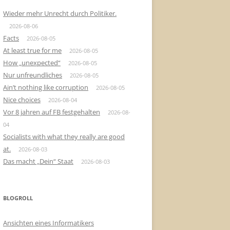
Wieder mehr Unrecht durch Politiker.
2026-08-06
Facts
2026-08-05
At least true for me
2026-08-05
How „unexpected“
2026-08-05
Nur unfreundliches
2026-08-05
Ain’t nothing like corruption
2026-08-05
Nice choices
2026-08-04
Vor 8 jahren auf FB festgehalten
2026-08-
04
Socialists with what they really are good
at.
2026-08-03
Das macht „Dein“ Staat
2026-08-03
BLOGROLL
Ansichten eines Informatikers