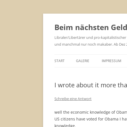
Zum
Inhalt
springen
Beim nächsten Geld 
Libraler/Libertärer und pro-kapitalistischer
und manchmal nur noch makaber. Ab Dez 201
START
GALERIE
IMPRESSUM
I wrote about it more th
Schreibe eine Antwort
well the economic knowledge of Obama
US citizens have voted for Obama I ha
knowledge.