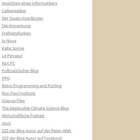
Ansichten eines Informatikers
Ceiberweiber
Der Staats-lose Bürger
Die Anmerkung
Freiheitsfunken
Jo Nova
Kalte Sonne
Le Penseur
Not PC
Politsatirischer Blog
PPQ
Retro Programming and Porting
Ron Paul Institute
Science Files
The Deplorable Climate Science Blog
Wirtschaftliche Freiheit
xkcd
ZZZ der Blog Autor auf der freien Welt
ZZZ der Blog Autor auf Facebook