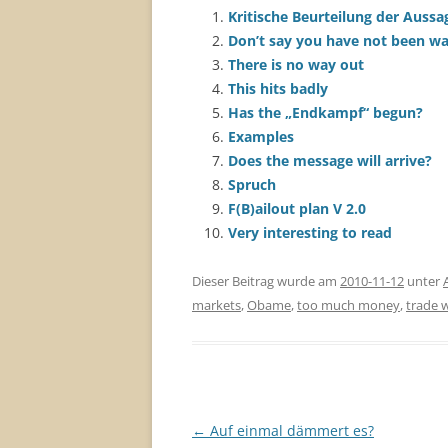
Kritische Beurteilung der Aussa
Don’t say you have not been w
There is no way out
This hits badly
Has the „Endkampf“ begun?
Examples
Does the message will arrive?
Spruch
F(B)ailout plan V 2.0
Very interesting to read
Dieser Beitrag wurde am
2010-11-12
unter
markets
,
Obame
,
too much money
,
trade 
Beitragsnavigation
←
Auf einmal dämmert es?