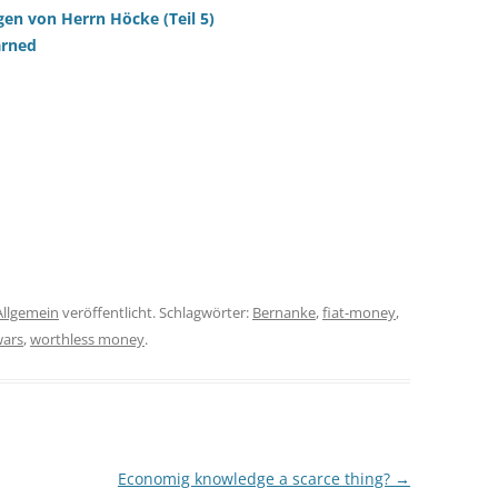
gen von Herrn Höcke (Teil 5)
arned
Allgemein
veröffentlicht. Schlagwörter:
Bernanke
,
fiat-money
,
wars
,
worthless money
.
Economig knowledge a scarce thing?
→