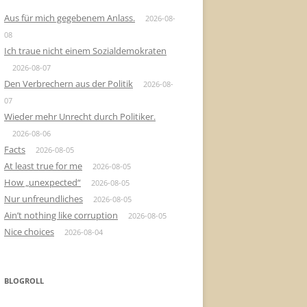
Aus für mich gegebenem Anlass.
2026-08-
08
Ich traue nicht einem Sozialdemokraten
2026-08-07
Den Verbrechern aus der Politik
2026-08-
07
Wieder mehr Unrecht durch Politiker.
2026-08-06
Facts
2026-08-05
At least true for me
2026-08-05
How „unexpected“
2026-08-05
Nur unfreundliches
2026-08-05
Ain’t nothing like corruption
2026-08-05
Nice choices
2026-08-04
BLOGROLL