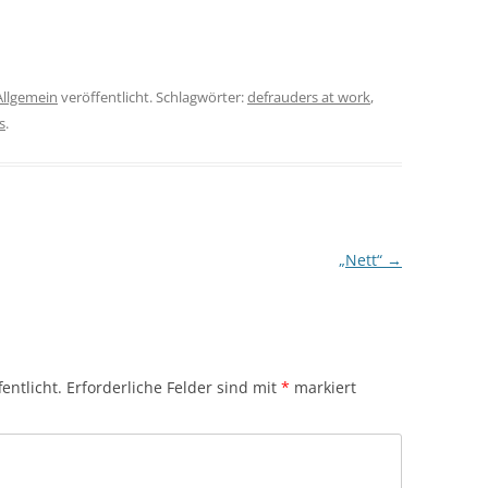
Allgemein
veröffentlicht. Schlagwörter:
defrauders at work
,
s
.
„Nett“
→
entlicht.
Erforderliche Felder sind mit
*
markiert