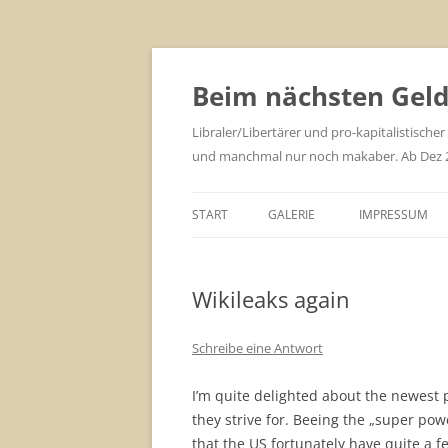
Zum
Inhalt
springen
Beim nächsten Geld 
Libraler/Libertärer und pro-kapitalistischer
und manchmal nur noch makaber. Ab Dez 201
START
GALERIE
IMPRESSUM
Wikileaks again
Schreibe eine Antwort
I’m quite delighted about the newest 
they strive for. Beeing the „super po
that the US fortunately have quite a fe