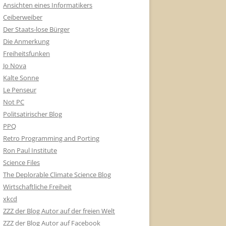
Ansichten eines Informatikers
Ceiberweiber
Der Staats-lose Bürger
Die Anmerkung
Freiheitsfunken
Jo Nova
Kalte Sonne
Le Penseur
Not PC
Politsatirischer Blog
PPQ
Retro Programming and Porting
Ron Paul Institute
Science Files
The Deplorable Climate Science Blog
Wirtschaftliche Freiheit
xkcd
ZZZ der Blog Autor auf der freien Welt
ZZZ der Blog Autor auf Facebook