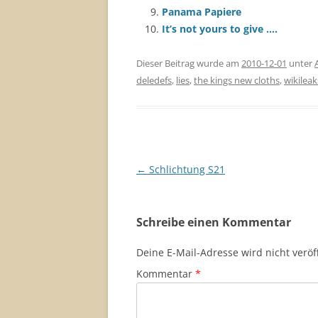
Panama Papiere
It’s not yours to give ….
Dieser Beitrag wurde am
2010-12-01
unter
deledefs
,
lies
,
the kings new cloths
,
wikileak
Beitragsnavigation
←
Schlichtung S21
Schreibe einen Kommentar
Deine E-Mail-Adresse wird nicht veröff
Kommentar
*