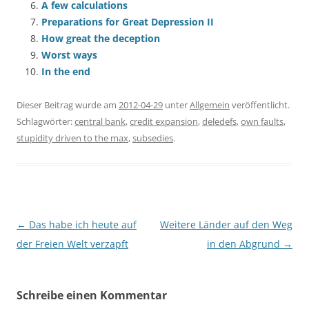
A few calculations
Preparations for Great Depression II
How great the deception
Worst ways
In the end
Dieser Beitrag wurde am
2012-04-29
unter
Allgemein
veröffentlicht.
Schlagwörter:
central bank
,
credit expansion
,
deledefs
,
own faults
,
stupidity driven to the max
,
subsedies
.
Beitragsnavigation
←
Das habe ich heute auf
Weitere Länder auf den Weg
der Freien Welt verzapft
in den Abgrund
→
Schreibe einen Kommentar