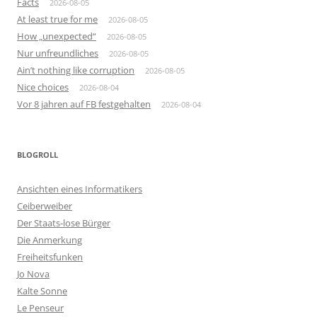
Facts
2026-08-05
At least true for me
2026-08-05
How „unexpected“
2026-08-05
Nur unfreundliches
2026-08-05
Ain’t nothing like corruption
2026-08-05
Nice choices
2026-08-04
Vor 8 jahren auf FB festgehalten
2026-08-04
BLOGROLL
Ansichten eines Informatikers
Ceiberweiber
Der Staats-lose Bürger
Die Anmerkung
Freiheitsfunken
Jo Nova
Kalte Sonne
Le Penseur