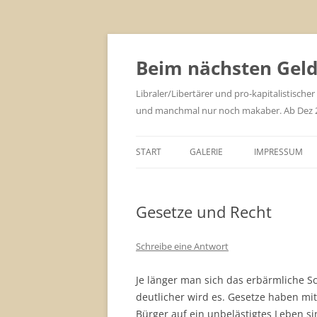
Zum
Inhalt
springen
Beim nächsten Geld 
Libraler/Libertärer und pro-kapitalistischer
und manchmal nur noch makaber. Ab Dez 201
START
GALERIE
IMPRESSUM
Gesetze und Recht
Schreibe eine Antwort
Je länger man sich das erbärmliche S
deutlicher wird es. Gesetze haben mi
Bürger auf ein unbelästigtes Leben si