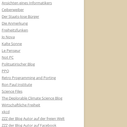
Ansichten eines Informatikers
Ceiberweiber
Der Staats-lose Bürger
Die Anmerkung
Freiheitsfunken
Jo Nova
Kalte Sonne
Le Penseur
Not PC
Politsatirischer Blog
PPQ
Retro Programming and Porting
Ron Paul Institute
Science Files
The Deplorable Climate Science Blog
Wirtschaftliche Freiheit
xkcd
ZZZ der Blog Autor auf der freien Welt
ZZZ der Blog Autor auf Facebook