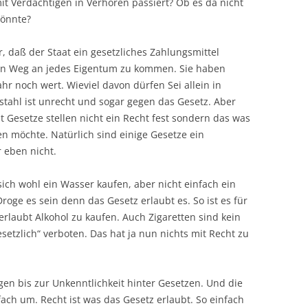
t Verdächtigen in Verhören passiert? Ob es da nicht
könnte?
r, daß der Staat ein gesetzliches Zahlungsmittel
s ein Weg an jedes Eigentum zu kommen. Sie haben
hr noch wert. Wieviel davon dürfen Sei allein in
stahl ist unrecht und sogar gegen das Gesetz. Aber
ßt Gesetze stellen nicht ein Recht fest sondern das was
n möchte. Natürlich sind einige Gesetze ein
 eben nicht.
sich wohl ein Wasser kaufen, aber nicht einfach ein
oge es sein denn das Gesetz erlaubt es. So ist es für
rlaubt Alkohol zu kaufen. Auch Zigaretten sind kein
etzlich“ verboten. Das hat ja nun nichts mit Recht zu
en bis zur Unkenntlichkeit hinter Gesetzen. Und die
ch um. Recht ist was das Gesetz erlaubt. So einfach