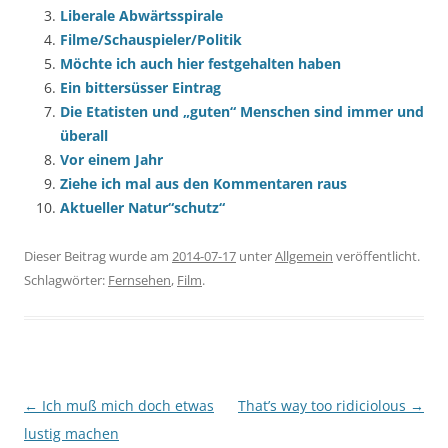
Liberale Abwärtsspirale
Filme/Schauspieler/Politik
Möchte ich auch hier festgehalten haben
Ein bittersüsser Eintrag
Die Etatisten und „guten“ Menschen sind immer und
überall
Vor einem Jahr
Ziehe ich mal aus den Kommentaren raus
Aktueller Natur“schutz“
Dieser Beitrag wurde am
2014-07-17
unter
Allgemein
veröffentlicht.
Schlagwörter:
Fernsehen
,
Film
.
Beitragsnavigation
←
Ich muß mich doch etwas
That’s way too ridiciolous
→
lustig machen