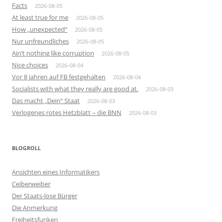
Facts
2026-08-05
At least true for me
2026-08-05
How „unexpected“
2026-08-05
Nur unfreundliches
2026-08-05
Ain’t nothing like corruption
2026-08-05
Nice choices
2026-08-04
Vor 8 jahren auf FB festgehalten
2026-08-04
Socialists with what they really are good at.
2026-08-03
Das macht „Dein“ Staat
2026-08-03
Verlogenes rotes Hetzblatt – die BNN
2026-08-03
BLOGROLL
Ansichten eines Informatikers
Ceiberweiber
Der Staats-lose Bürger
Die Anmerkung
Freiheitsfunken