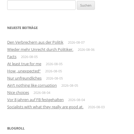
Suchen
nach:
NEUESTE BEITRÄGE
Den Verbrechern aus der Politik
2026-08-07
Wieder mehr Unrecht durch Politiker.
2026-08-06
Facts
2026-08-05
At least true for me
2026-08-05
How „unexpected“
2026-08-05
Nur unfreundliches
2026-08-05
Ain’t nothing like corruption
2026-08-05
Nice choices
2026-08-04
Vor 8 jahren auf FB festgehalten
2026-08-04
Socialists with what they really are good at.
2026-08-03
BLOGROLL