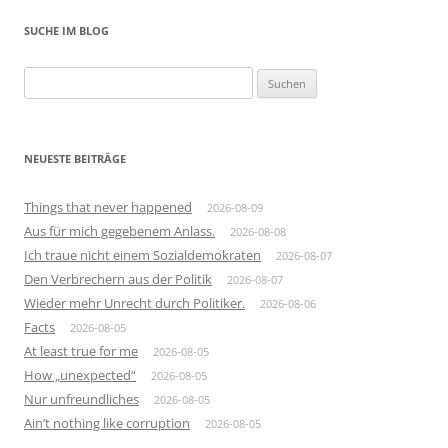
SUCHE IM BLOG
Suchen
nach:
NEUESTE BEITRÄGE
Things that never happened
2026-08-09
Aus für mich gegebenem Anlass.
2026-08-08
Ich traue nicht einem Sozialdemokraten
2026-08-07
Den Verbrechern aus der Politik
2026-08-07
Wieder mehr Unrecht durch Politiker.
2026-08-06
Facts
2026-08-05
At least true for me
2026-08-05
How „unexpected“
2026-08-05
Nur unfreundliches
2026-08-05
Ain’t nothing like corruption
2026-08-05