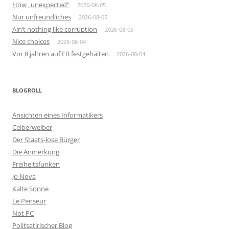
How „unexpected“
2026-08-05
Nur unfreundliches
2026-08-05
Ain’t nothing like corruption
2026-08-05
Nice choices
2026-08-04
Vor 8 jahren auf FB festgehalten
2026-08-04
BLOGROLL
Ansichten eines Informatikers
Ceiberweiber
Der Staats-lose Bürger
Die Anmerkung
Freiheitsfunken
Jo Nova
Kalte Sonne
Le Penseur
Not PC
Politsatirischer Blog