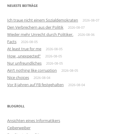
NEUESTE BEITRÄGE
Ich traue nicht einem Sozialdemokraten
2026-08-07
Den Verbrechern aus der Politik
2026-08-07
Wieder mehr Unrecht durch Politiker.
2026-08-06
Facts
2026-08-05
At least true for me
2026-08-05
How „unexpected“
2026-08-05
Nur unfreundliches
2026-08-05
Ain’t nothing like corruption
2026-08-05
Nice choices
2026-08-04
Vor 8 jahren auf FB festgehalten
2026-08-04
BLOGROLL
Ansichten eines Informatikers
Ceiberweiber