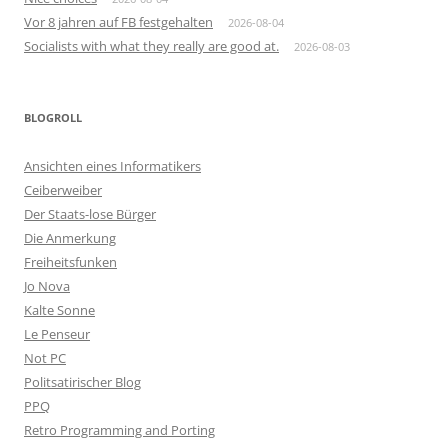
Vor 8 jahren auf FB festgehalten
2026-08-04
Socialists with what they really are good at.
2026-08-03
BLOGROLL
Ansichten eines Informatikers
Ceiberweiber
Der Staats-lose Bürger
Die Anmerkung
Freiheitsfunken
Jo Nova
Kalte Sonne
Le Penseur
Not PC
Politsatirischer Blog
PPQ
Retro Programming and Porting