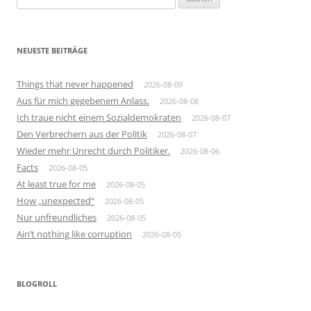
nach:
NEUESTE BEITRÄGE
Things that never happened
2026-08-09
Aus für mich gegebenem Anlass.
2026-08-08
Ich traue nicht einem Sozialdemokraten
2026-08-07
Den Verbrechern aus der Politik
2026-08-07
Wieder mehr Unrecht durch Politiker.
2026-08-06
Facts
2026-08-05
At least true for me
2026-08-05
How „unexpected“
2026-08-05
Nur unfreundliches
2026-08-05
Ain’t nothing like corruption
2026-08-05
BLOGROLL