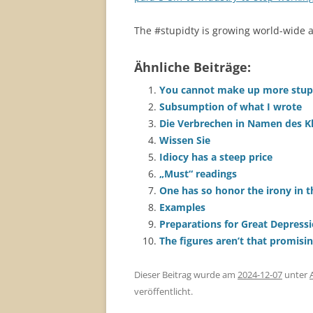
The #stupidty is growing world-wide 
Ähnliche Beiträge:
You cannot make up more stupi
Subsumption of what I wrote
Die Verbrechen in Namen des K
Wissen Sie
Idiocy has a steep price
„Must“ readings
One has so honor the irony in t
Examples
Preparations for Great Depressi
The figures aren’t that promisi
Dieser Beitrag wurde am
2024-12-07
unter
veröffentlicht.