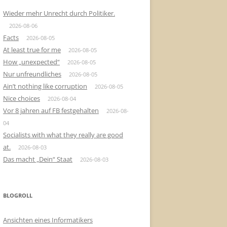
Wieder mehr Unrecht durch Politiker.
2026-08-06
Facts
2026-08-05
At least true for me
2026-08-05
How „unexpected“
2026-08-05
Nur unfreundliches
2026-08-05
Ain’t nothing like corruption
2026-08-05
Nice choices
2026-08-04
Vor 8 jahren auf FB festgehalten
2026-08-
04
Socialists with what they really are good
at.
2026-08-03
Das macht „Dein“ Staat
2026-08-03
BLOGROLL
Ansichten eines Informatikers