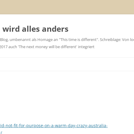
wird alles anders
 Blog, umbenannt als Homage an "This time is different". Schreiblage: Von loc
7 auch 'The next money will be different' integriert
id-not-fit-for-purpose-on-a-warm-day-crazy-australia-
g/