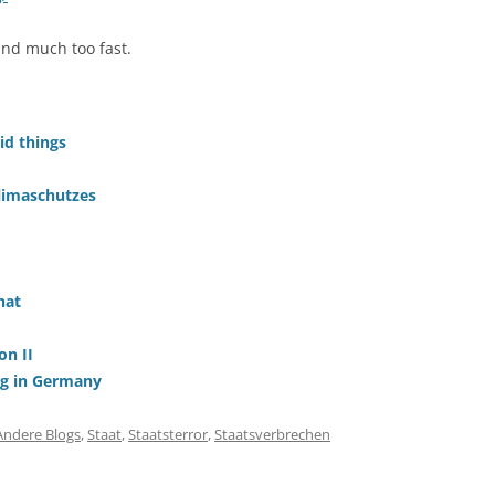
and much too fast.
d things
limaschutzes
hat
on II
ng in Germany
Andere Blogs
,
Staat
,
Staatsterror
,
Staatsverbrechen