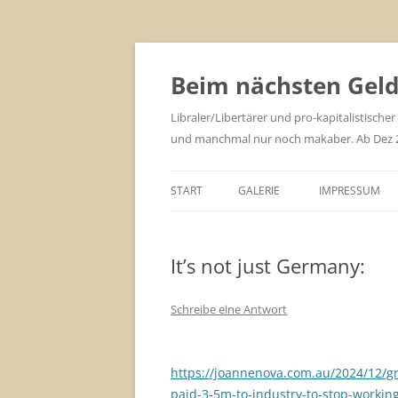
Zum
Inhalt
springen
Beim nächsten Geld 
Libraler/Libertärer und pro-kapitalistischer
und manchmal nur noch makaber. Ab Dez 201
START
GALERIE
IMPRESSUM
It’s not just Germany:
Schreibe eine Antwort
https://joannenova.com.au/2024/12/gr
paid-3-5m-to-industry-to-stop-workin