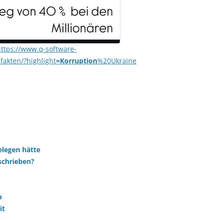
https://www.q-software-
fakten/?highlight
=Korruption
%20Ukraine
gelegen hätte
schrieben?
p
it