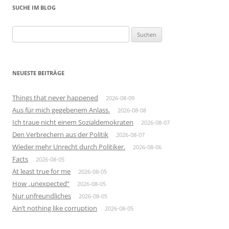
SUCHE IM BLOG
Suchen
nach:
NEUESTE BEITRÄGE
Things that never happened
2026-08-09
Aus für mich gegebenem Anlass.
2026-08-08
Ich traue nicht einem Sozialdemokraten
2026-08-07
Den Verbrechern aus der Politik
2026-08-07
Wieder mehr Unrecht durch Politiker.
2026-08-06
Facts
2026-08-05
At least true for me
2026-08-05
How „unexpected“
2026-08-05
Nur unfreundliches
2026-08-05
Ain’t nothing like corruption
2026-08-05