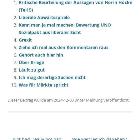
Kritische Beurteilung der Aussagen von Herrn Höcke
(Teil 5)
Liberale Abwärtsspirale
Kann man ja mal machen: Bewertung UNO
Sozialpakt aus liberaler Sicht
Grexit
Ziehe ich mal aus den Kommentaren raus
Gehört auch hier hin
Über Kriege
Läuft zu gut
Ich mag derartige Sachen nicht
Was für Märkte spricht
Dieser Beitrag wurde am
2024-12-03
unter
Meinung
veröffentlicht.
Beitragsnavigation
←
Not bad, really not bad
Wie weit lag ich daneben?
→