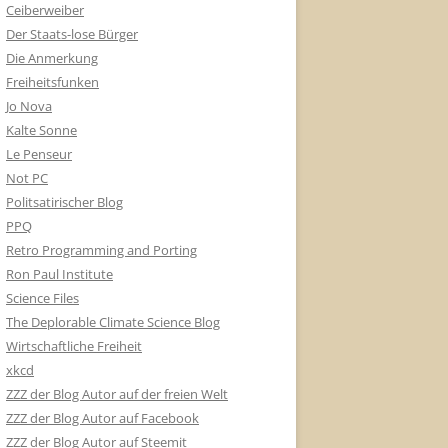
Ceiberweiber
Der Staats-lose Bürger
Die Anmerkung
Freiheitsfunken
Jo Nova
Kalte Sonne
Le Penseur
Not PC
Politsatirischer Blog
PPQ
Retro Programming and Porting
Ron Paul Institute
Science Files
The Deplorable Climate Science Blog
Wirtschaftliche Freiheit
xkcd
ZZZ der Blog Autor auf der freien Welt
ZZZ der Blog Autor auf Facebook
ZZZ der Blog Autor auf Steemit