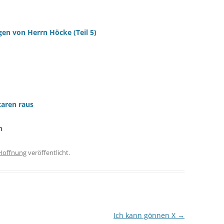
gen von Herrn Höcke (Teil 5)
aren raus
n
Hoffnung
veröffentlicht.
Ich kann gönnen X
→