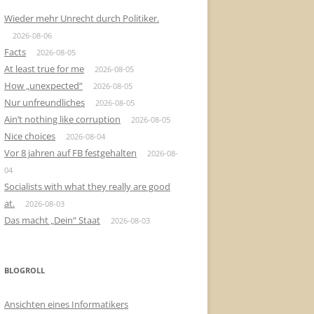
Wieder mehr Unrecht durch Politiker.
2026-08-06
Facts
2026-08-05
At least true for me
2026-08-05
How „unexpected“
2026-08-05
Nur unfreundliches
2026-08-05
Ain’t nothing like corruption
2026-08-05
Nice choices
2026-08-04
Vor 8 jahren auf FB festgehalten
2026-08-
04
Socialists with what they really are good
at.
2026-08-03
Das macht „Dein“ Staat
2026-08-03
BLOGROLL
Ansichten eines Informatikers