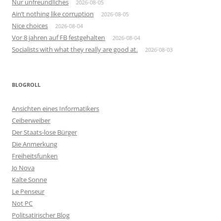
Nur unfreundliches
2026-08-05
Ain’t nothing like corruption
2026-08-05
Nice choices
2026-08-04
Vor 8 jahren auf FB festgehalten
2026-08-04
Socialists with what they really are good at.
2026-08-03
BLOGROLL
Ansichten eines Informatikers
Ceiberweiber
Der Staats-lose Bürger
Die Anmerkung
Freiheitsfunken
Jo Nova
Kalte Sonne
Le Penseur
Not PC
Politsatirischer Blog