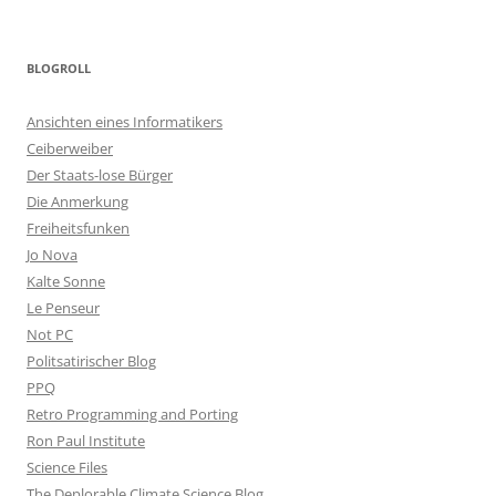
BLOGROLL
Ansichten eines Informatikers
Ceiberweiber
Der Staats-lose Bürger
Die Anmerkung
Freiheitsfunken
Jo Nova
Kalte Sonne
Le Penseur
Not PC
Politsatirischer Blog
PPQ
Retro Programming and Porting
Ron Paul Institute
Science Files
The Deplorable Climate Science Blog