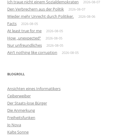
Ich traue nicht einem Sozialdemokraten
2026-08-07
Den Verbrechern aus der Politik
2026-08-07
Wieder mehr Unrecht durch Politiker.
2026-08-06
Facts
2026-08-05
At least true for me
2026-08-05
How „unexpected“
2026-08-05
Nur unfreundliches
2026-08-05
Ain’t nothing like corruption
2026-08-05
BLOGROLL
Ansichten eines Informatikers
Ceiberweiber
Der Staats-lose Bürger
Die Anmerkung
Freiheitsfunken
Jo Nova
Kalte Sonne