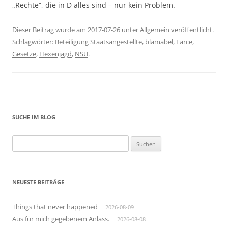
„Rechte“, die in D alles sind – nur kein Problem.
Dieser Beitrag wurde am
2017-07-26
unter
Allgemein
veröffentlicht.
Schlagwörter:
Beteiligung Staatsangestellte
,
blamabel
,
Farce
,
Gesetze
,
Hexenjagd
,
NSU
.
SUCHE IM BLOG
Suchen
nach:
NEUESTE BEITRÄGE
Things that never happened
2026-08-09
Aus für mich gegebenem Anlass.
2026-08-08