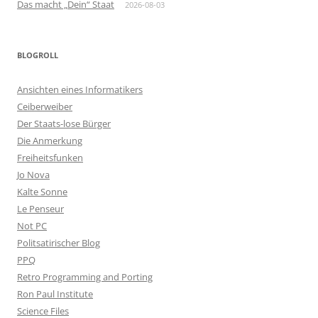
Das macht „Dein“ Staat
2026-08-03
BLOGROLL
Ansichten eines Informatikers
Ceiberweiber
Der Staats-lose Bürger
Die Anmerkung
Freiheitsfunken
Jo Nova
Kalte Sonne
Le Penseur
Not PC
Politsatirischer Blog
PPQ
Retro Programming and Porting
Ron Paul Institute
Science Files