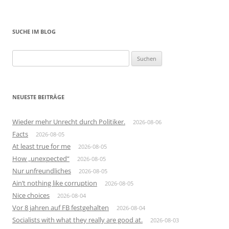
SUCHE IM BLOG
Suchen
nach:
NEUESTE BEITRÄGE
Wieder mehr Unrecht durch Politiker.
2026-08-06
Facts
2026-08-05
At least true for me
2026-08-05
How „unexpected“
2026-08-05
Nur unfreundliches
2026-08-05
Ain’t nothing like corruption
2026-08-05
Nice choices
2026-08-04
Vor 8 jahren auf FB festgehalten
2026-08-04
Socialists with what they really are good at.
2026-08-03