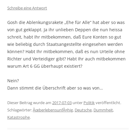
Schreibe eine Antwort
Gosh die Ablenkungsrakete „Ehe für Alle“ hat aber so was
von gut geklappt. Ja ihr unlieben Deppen die nun heissa
schreit, habt Ihr mitbekommen, daß Eure Konten so gut
wie beliebig durch Staatsangestellte eingesehen werden
können? Habt Ihr mitbekommen, daß es nun Urteile ohne
Richter und Verteidiger gibt? Habt Ihr auch mitbekommen
warum Art 6 GG überhaupt existiert?
Nein?
Dann stimmt die Überschrift aber so was von…
Dieser Beitrag wurde am
2017-07-03
unter
Politik
veröffentlicht.
Schlagwörter:
ÃœberlebensunfÃ¤hig
,
Deutsche
,
Dummheit
,
Katastrophe
.