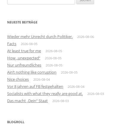
nach:
NEUESTE BEITRÄGE
Wieder mehr Unrecht durch Politiker.
2026-08-06
Facts
2026-08-05
At least true for me
2026-08-05
How „unexpected“
2026-08-05
Nur unfreundliches
2026-08-05
Ain’t nothing like corruption
2026-08-05
Nice choices
2026-08-04
Vor 8 jahren auf FB festgehalten
2026-08-04
Socialists with what they really are good at.
2026-08-03
Das macht „Dein“ Staat
2026-08-03
BLOGROLL