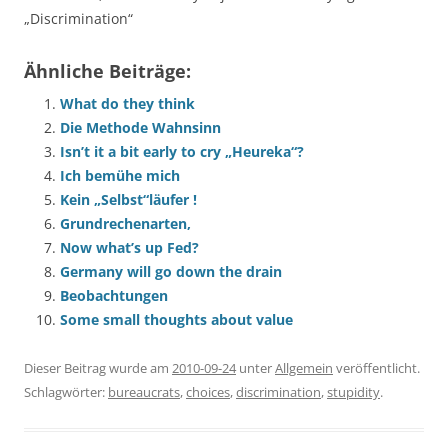
„Discrimination“
Ähnliche Beiträge:
What do they think
Die Methode Wahnsinn
Isn’t it a bit early to cry „Heureka“?
Ich bemühe mich
Kein „Selbst“läufer !
Grundrechenarten,
Now what’s up Fed?
Germany will go down the drain
Beobachtungen
Some small thoughts about value
Dieser Beitrag wurde am
2010-09-24
unter
Allgemein
veröffentlicht.
Schlagwörter:
bureaucrats
,
choices
,
discrimination
,
stupidity
.