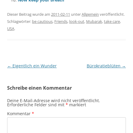
Dieser Beitrag wurde am
2011-02-11
unter
Allgemein
veröffentlicht.
Schlagwörter:
be cautious
,
Friends
,
look-out
,
Mubarak
,
take care
,
USA
.
Beitragsnavigation
←
Eigentlich ein Wunder
Bürokratieblüten
→
Schreibe einen Kommentar
Deine E-Mail-Adresse wird nicht veröffentlicht.
Erforderliche Felder sind mit
*
markiert
Kommentar
*