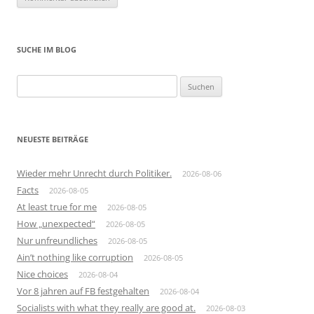
SUCHE IM BLOG
Suchen
nach:
NEUESTE BEITRÄGE
Wieder mehr Unrecht durch Politiker.
2026-08-06
Facts
2026-08-05
At least true for me
2026-08-05
How „unexpected“
2026-08-05
Nur unfreundliches
2026-08-05
Ain’t nothing like corruption
2026-08-05
Nice choices
2026-08-04
Vor 8 jahren auf FB festgehalten
2026-08-04
Socialists with what they really are good at.
2026-08-03