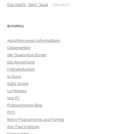
Das macht „Dein“ Staat
2026-08-03
BLOGROLL
Ansichten eines Informatikers
Ceiberweiber
Der Staats-lose Bürger
Die Anmerkung
Freiheitsfunken
Jo Nova
Kalte Sonne
Le Penseur
Not PC
Politsatirischer Blog
PPQ
Retro Programming and Porting
Ron Paul Institute
Science Files