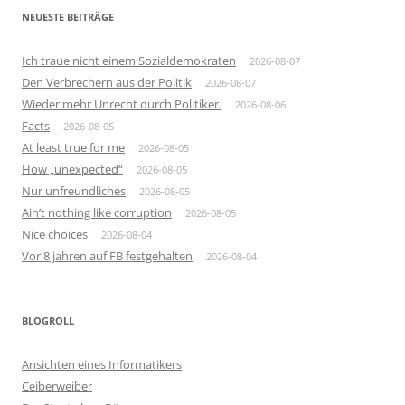
NEUESTE BEITRÄGE
Ich traue nicht einem Sozialdemokraten
2026-08-07
Den Verbrechern aus der Politik
2026-08-07
Wieder mehr Unrecht durch Politiker.
2026-08-06
Facts
2026-08-05
At least true for me
2026-08-05
How „unexpected“
2026-08-05
Nur unfreundliches
2026-08-05
Ain’t nothing like corruption
2026-08-05
Nice choices
2026-08-04
Vor 8 jahren auf FB festgehalten
2026-08-04
BLOGROLL
Ansichten eines Informatikers
Ceiberweiber