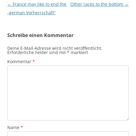
Beitragsnavigation
←
France may like to end the
Other races to the bottom
→
„german Vorherrschaft“
Schreibe einen Kommentar
Deine E-Mail-Adresse wird nicht veröffentlicht.
Erforderliche Felder sind mit
*
markiert
Kommentar
*
Name
*