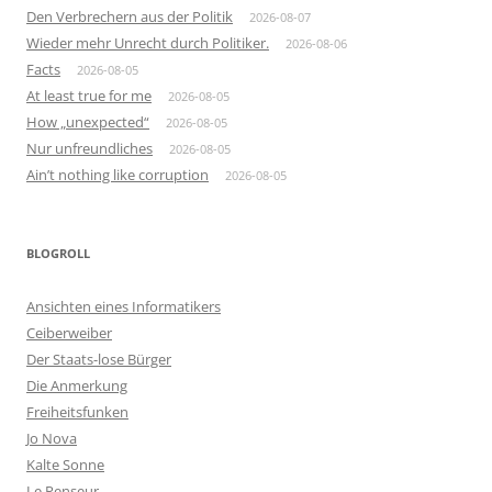
Den Verbrechern aus der Politik
2026-08-07
Wieder mehr Unrecht durch Politiker.
2026-08-06
Facts
2026-08-05
At least true for me
2026-08-05
How „unexpected“
2026-08-05
Nur unfreundliches
2026-08-05
Ain’t nothing like corruption
2026-08-05
BLOGROLL
Ansichten eines Informatikers
Ceiberweiber
Der Staats-lose Bürger
Die Anmerkung
Freiheitsfunken
Jo Nova
Kalte Sonne
Le Penseur