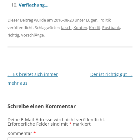
Verflachung…
Dieser Beitrag wurde am
2016-08-20
unter
Lügen
,
Politik
veröffentlicht. Schlagwörter:
falsch
,
Konten
,
Kredit
,
Postbank
,
richtig
,
VorschlÃ¤ge
.
Beitragsnavigation
←
Es breitet sich immer
Der ist richtig gut
→
mehr aus
Schreibe einen Kommentar
Deine E-Mail-Adresse wird nicht veröffentlicht.
Erforderliche Felder sind mit
*
markiert
Kommentar
*