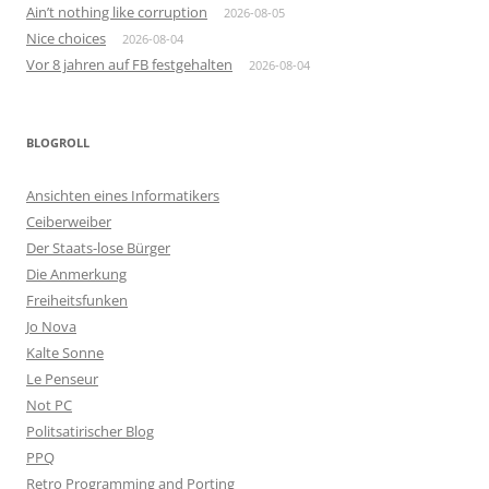
Ain’t nothing like corruption
2026-08-05
Nice choices
2026-08-04
Vor 8 jahren auf FB festgehalten
2026-08-04
BLOGROLL
Ansichten eines Informatikers
Ceiberweiber
Der Staats-lose Bürger
Die Anmerkung
Freiheitsfunken
Jo Nova
Kalte Sonne
Le Penseur
Not PC
Politsatirischer Blog
PPQ
Retro Programming and Porting