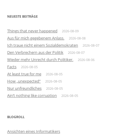
NEUESTE BEITRÄGE
Things that never happened
2026-08-09
Aus für mich gegebenem Anlass.
2026-08-08
Ich traue nicht einem Sozialdemokraten
2026-08-07
Den Verbrechern aus der Politik
2026-08-07
Wieder mehr Unrecht durch Politiker.
2026-08-06
Facts
2026-08-05
At least true for me
2026-08-05
How „unexpected“
2026-08-05
Nur unfreundliches
2026-08-05
Ain’t nothing like corruption
2026-08-05
BLOGROLL
Ansichten eines Informatikers