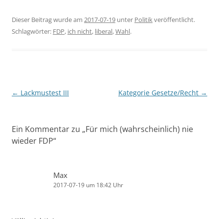
Dieser Beitrag wurde am
2017-07-19
unter
Politik
veröffentlicht.
Schlagwörter:
FDP
,
ich nicht
,
liberal
,
Wahl
.
Beitragsnavigation
←
Lackmustest III
Kategorie Gesetze/Recht
→
Ein Kommentar zu „
Für mich (wahrscheinlich) nie
wieder FDP
“
Max
2017-07-19 um 18:42 Uhr