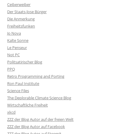
Ceiberweiber
Der Staats-lose Bürger
Die Anmerkung
Freiheitsfunken
Jo Nova
Kalte Sonne
Le Penseur
Not PC
Politsatirischer Blog
PPQ
Retro Programming and Porting
Ron Paul Institute
Science Files
The Deplorable Climate Science Blog
Wirtschaftliche Freiheit
xkcd
ZZZ der Blog Autor auf der freien Welt
ZZZ der Blog Autor auf Facebook
ZZZ der Blog Autor auf Steemit