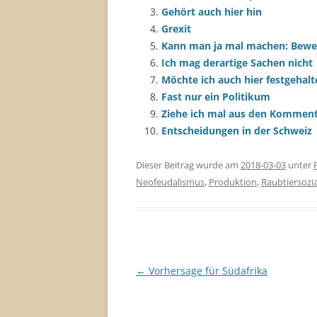
Gehört auch hier hin
Grexit
Kann man ja mal machen: Bewert
Ich mag derartige Sachen nicht
Möchte ich auch hier festgehal
Fast nur ein Politikum
Ziehe ich mal aus den Komment
Entscheidungen in der Schweiz
Dieser Beitrag wurde am
2018-03-03
unter
Neofeudalismus
,
Produktion
,
Raubtiersozi
Beitragsnavigation
←
Vorhersage für Südafrika