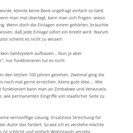
ürde, könnte keine Bank ungefragt einfach so Geld
 wenn man mal überlegt, kann man sich fragen, wieso
ng. Wenn doch die Einlagen einem gehörten, bräuchte
issen, daß jede Einlage sofort ein Kredit wird. Warum
utor scheint es nicht zu wissen!
 kein Geldsystem aufbauen… Nun ja aber
, nur funktionieren tut es nicht
 in den letzten 100 Jahren gesehen. Zweimal ging die
s noch mal gerne erreichen. Keine gute Idee…. Wie
i funktioniert kann man an Zimbabwe und Venezuela
e, wie permanenten Eingriffe von staatlicher Seite zu
eine vernünftige Lösung. Ersatzlose Streichung für
der Autor das fordert. So wie ich es verstehe möchte
 ist schlicht und einfach Wohlstands verzehr.