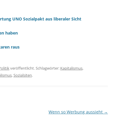
ung UNO Sozialpakt aus liberaler Sicht
ten haben
aren raus
Politik
veröffentlicht. Schlagwörter:
Kapitalismus
,
alismus
,
Sozialsiten
.
Wenn so Werbung aussieht
→