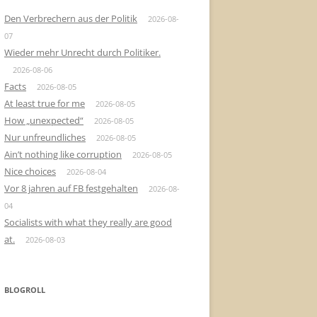
Den Verbrechern aus der Politik
2026-08-
07
Wieder mehr Unrecht durch Politiker.
2026-08-06
Facts
2026-08-05
At least true for me
2026-08-05
How „unexpected“
2026-08-05
Nur unfreundliches
2026-08-05
Ain’t nothing like corruption
2026-08-05
Nice choices
2026-08-04
Vor 8 jahren auf FB festgehalten
2026-08-
04
Socialists with what they really are good
at.
2026-08-03
BLOGROLL