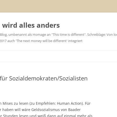
wird alles anders
 Blog, umbenannt als Homage an "This time is different". Schreiblage: Von loc
7 auch 'The next money will be different' integriert
für Sozialdemokraten/Sozialisten
 Mises zu lesen (zu Empfehlen: Human Action). Für
r haben will wäre Geldsozialismus von Baader
r Stunden lesen und weiß dann auf einmal mehr als