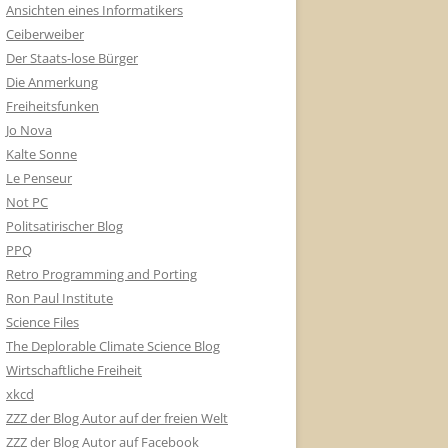
Ansichten eines Informatikers
Ceiberweiber
Der Staats-lose Bürger
Die Anmerkung
Freiheitsfunken
Jo Nova
Kalte Sonne
Le Penseur
Not PC
Politsatirischer Blog
PPQ
Retro Programming and Porting
Ron Paul Institute
Science Files
The Deplorable Climate Science Blog
Wirtschaftliche Freiheit
xkcd
ZZZ der Blog Autor auf der freien Welt
ZZZ der Blog Autor auf Facebook