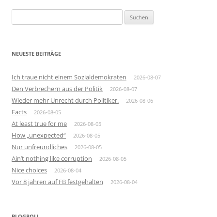
Suchen
nach:
NEUESTE BEITRÄGE
Ich traue nicht einem Sozialdemokraten
2026-08-07
Den Verbrechern aus der Politik
2026-08-07
Wieder mehr Unrecht durch Politiker.
2026-08-06
Facts
2026-08-05
At least true for me
2026-08-05
How „unexpected“
2026-08-05
Nur unfreundliches
2026-08-05
Ain’t nothing like corruption
2026-08-05
Nice choices
2026-08-04
Vor 8 jahren auf FB festgehalten
2026-08-04
BLOGROLL