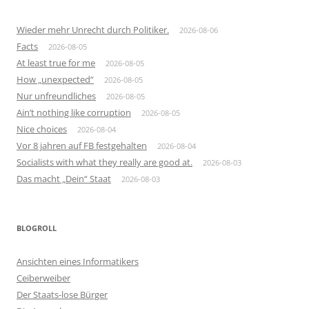
Wieder mehr Unrecht durch Politiker.
2026-08-06
Facts
2026-08-05
At least true for me
2026-08-05
How „unexpected“
2026-08-05
Nur unfreundliches
2026-08-05
Ain’t nothing like corruption
2026-08-05
Nice choices
2026-08-04
Vor 8 jahren auf FB festgehalten
2026-08-04
Socialists with what they really are good at.
2026-08-03
Das macht „Dein“ Staat
2026-08-03
BLOGROLL
Ansichten eines Informatikers
Ceiberweiber
Der Staats-lose Bürger