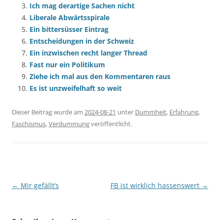
Ich mag derartige Sachen nicht
Liberale Abwärtsspirale
Ein bittersüsser Eintrag
Entscheidungen in der Schweiz
Ein inzwischen recht langer Thread
Fast nur ein Politikum
Ziehe ich mal aus den Kommentaren raus
Es ist unzweifelhaft so weit
Dieser Beitrag wurde am
2024-08-21
unter
Dummheit
,
Erfahrung
,
Faschismus
,
Verdummung
veröffentlicht.
Beitragsnavigation
←
Mir gefällt’s
FB ist wirklich hassenswert
→