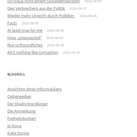
Ich traue nicht einem Sozialdemokraten
2026-08-07
Den Verbrechern aus der Politik
2026-08-07
Wieder mehr Unrecht durch Politiker.
2026-08-06
Facts
2026-08-05
At least true for me
2026-08-05
How „unexpected“
2026-08-05
Nur unfreundliches
2026-08-05
Ain’t nothing like corruption
2026-08-05
BLOGROLL
Ansichten eines Informatikers
Ceiberweiber
Der Staats-lose Bürger
Die Anmerkung
Freiheitsfunken
Jo Nova
Kalte Sonne