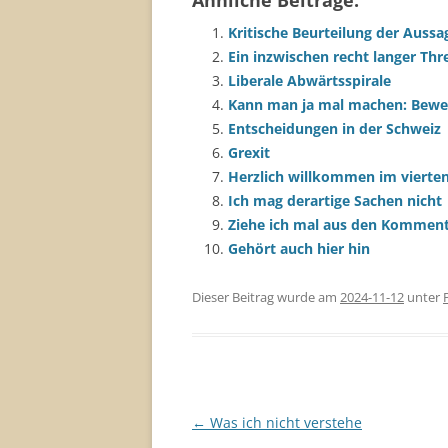
Ähnliche Beiträge:
Kritische Beurteilung der Aussa
Ein inzwischen recht langer Thr
Liberale Abwärtsspirale
Kann man ja mal machen: Bewert
Entscheidungen in der Schweiz
Grexit
Herzlich willkommen im vierten
Ich mag derartige Sachen nicht
Ziehe ich mal aus den Komment
Gehört auch hier hin
Dieser Beitrag wurde am
2024-11-12
unter
Beitragsnavigation
←
Was ich nicht verstehe