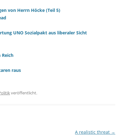
gen von Herrn Höcke (Teil 5)
ead
ung UNO Sozialpakt aus liberaler Sicht
 Reich
aren raus
Politik
veröffentlicht.
A realistic threat
→