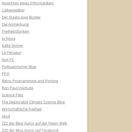
Ansichten eines Informatikers
Ceiberweiber
Der Staats-lose Bürger
Die Anmerkung
Freiheitsfunken
Jo Nova
Kalte Sonne
Le Penseur
Not PC
Politsatirischer Blog
PPQ
Retro Programming and Porting
Ron Paul Institute
Science Files
The Deplorable Climate Science Blog
Wirtschaftliche Freiheit
xkcd
ZZZ der Blog Autor auf der freien Welt
ZZZ der Blog Autor auf Facebook