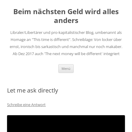
Zum
Inhalt
Beim nächsten Geld wird alles
springen
anders
Libraler/Libertärer und pro-kapitalistischer Blog, umbenannt als
Homage an "This time is different". Schreiblage: Von locker über
ernst, ironisch bis sarkastisch und manchmal nur noch makaber.
Ab Dez 2017 auch 'The next money will be different' integriert
Menü
Let me ask directly
Schreibe eine Antwort