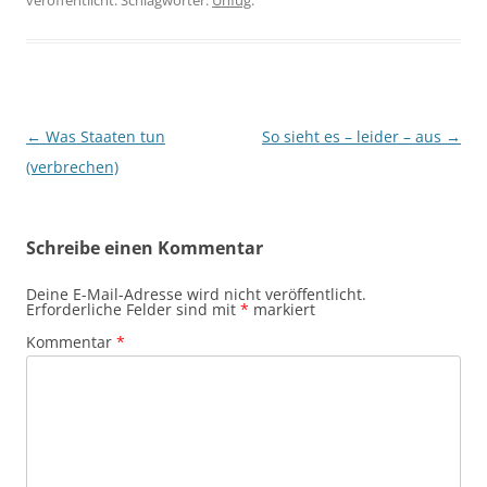
veröffentlicht. Schlagwörter:
Unfug
.
Beitragsnavigation
←
Was Staaten tun
So sieht es – leider – aus
→
(verbrechen)
Schreibe einen Kommentar
Deine E-Mail-Adresse wird nicht veröffentlicht.
Erforderliche Felder sind mit
*
markiert
Kommentar
*