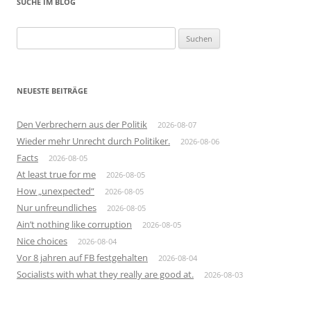
SUCHE IM BLOG
Suchen
nach:
NEUESTE BEITRÄGE
Den Verbrechern aus der Politik
2026-08-07
Wieder mehr Unrecht durch Politiker.
2026-08-06
Facts
2026-08-05
At least true for me
2026-08-05
How „unexpected“
2026-08-05
Nur unfreundliches
2026-08-05
Ain’t nothing like corruption
2026-08-05
Nice choices
2026-08-04
Vor 8 jahren auf FB festgehalten
2026-08-04
Socialists with what they really are good at.
2026-08-03