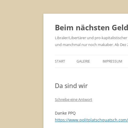
Zum
Inhalt
springen
Beim nächsten Geld 
Libraler/Libertärer und pro-kapitalistischer
und manchmal nur noch makaber. Ab Dez 201
START
GALERIE
IMPRESSUM
Da sind wir
Schreibe eine Antwort
Danke PPQ
https://www.politplatschquatsch.com