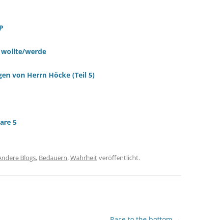
P
 wollte/werde
gen von Herrn Höcke (Teil 5)
are 5
Andere Blogs
,
Bedauern
,
Wahrheit
veröffentlicht.
Race to the bottom
→