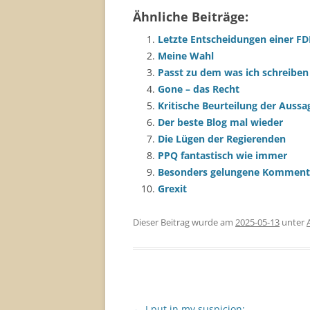
Ähnliche Beiträge:
Letzte Entscheidungen einer FD
Meine Wahl
Passt zu dem was ich schreiben
Gone – das Recht
Kritische Beurteilung der Aussa
Der beste Blog mal wieder
Die Lügen der Regierenden
PPQ fantastisch wie immer
Besonders gelungene Komment
Grexit
Dieser Beitrag wurde am
2025-05-13
unter
Beitragsnavigation
←
I put in my suspicion: