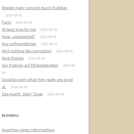
Wieder mehr Unrecht durch Politiker.
2026-08-06
Facts
2026-08-05
At least true for me
2026-08-05
How „unexpected“
2026-08-05
Nur unfreundliches
2026-08-05
Ain’t nothing like corruption
2026-08-05
Nice choices
2026-08-04
Vor 8 jahren auf FB festgehalten
2026-08-
04
Socialists with what they really are good
at.
2026-08-03
Das macht „Dein“ Staat
2026-08-03
BLOGROLL
Ansichten eines Informatikers