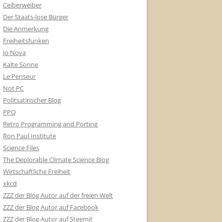
Ceiberweiber
Der Staats-lose Bürger
Die Anmerkung
Freiheitsfunken
Jo Nova
Kalte Sonne
Le Penseur
Not PC
Politsatirischer Blog
PPQ
Retro Programming and Porting
Ron Paul Institute
Science Files
The Deplorable Climate Science Blog
Wirtschaftliche Freiheit
xkcd
ZZZ der Blog Autor auf der freien Welt
ZZZ der Blog Autor auf Facebook
ZZZ der Blog Autor auf Steemit